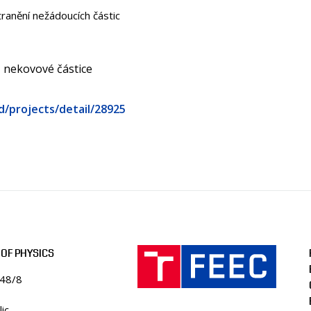
anění nežádoucích částic
nekovové částice
d/projects/detail/28925
OF PHYSICS
848/8
ic