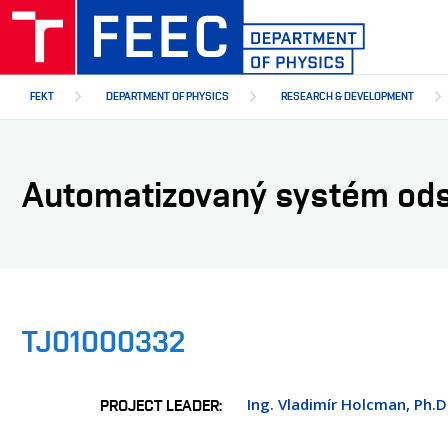
Skip
to
main
content
FEKT
DEPARTMENT OF PHYSICS
RESEARCH & DEVELOPMENT
Automatizovaný systém ods
TJ01000332
Ing. Vladimír Holcman, Ph.D
PROJECT LEADER