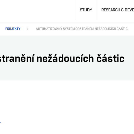
Hlavní
STUDY
RESEARCH & DEV
navigace
PROJEKTY
AUTOMATIZOVANÝ SYSTÉM ODSTRANĚNÍ NEŽÁDOUCÍCH ČÁSTIC
tranění nežádoucích částic
.