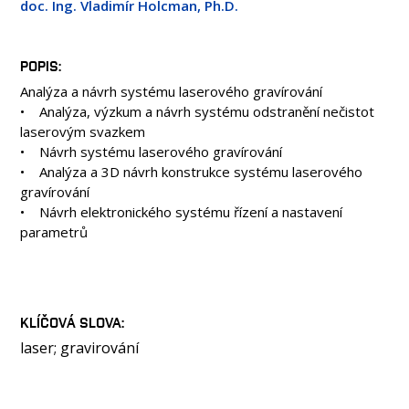
doc. Ing. Vladimír Holcman, Ph.D.
OSOBY
LABORATOŘE
MÉDIA
POPIS
Analýza a návrh systému laserového gravírování
KONFERENCE A SOUTĚŽE
• Analýza, výzkum a návrh systému odstranění nečistot
KONTAKT
laserovým svazkem
• Návrh systému laserového gravírování
• Analýza a 3D návrh konstrukce systému laserového
gravírování
• Návrh elektronického systému řízení a nastavení
parametrů
KLÍČOVÁ SLOVA
laser; gravirování