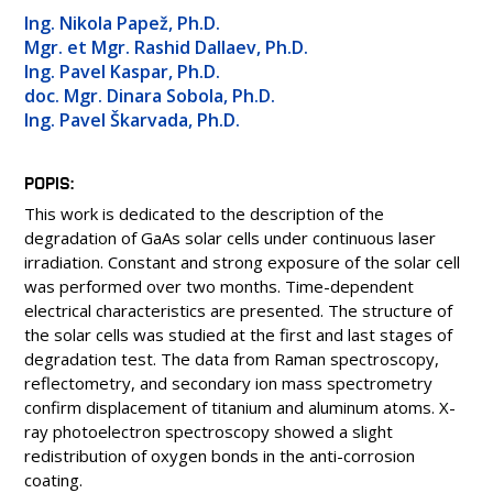
OSOBY
Ing. Nikola Papež, Ph.D.
LABORATOŘE
Mgr. et Mgr. Rashid Dallaev, Ph.D.
Ing. Pavel Kaspar, Ph.D.
MÉDIA
doc. Mgr. Dinara Sobola, Ph.D.
KONFERENCE A SOUTĚŽE
Ing. Pavel Škarvada, Ph.D.
KONTAKT
POPIS
This work is dedicated to the description of the
degradation of GaAs solar cells under continuous laser
irradiation. Constant and strong exposure of the solar cell
was performed over two months. Time-dependent
electrical characteristics are presented. The structure of
the solar cells was studied at the first and last stages of
degradation test. The data from Raman spectroscopy,
reflectometry, and secondary ion mass spectrometry
confirm displacement of titanium and aluminum atoms. X-
ray photoelectron spectroscopy showed a slight
redistribution of oxygen bonds in the anti-corrosion
coating.