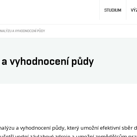
Hlavní
STUDIUM
VÝ
navigace
ANALÝZU A VYHODNOCENÍ PŮDY
u a vyhodnocení půdy
analýzu a vyhodnocení půdy, který umožní efektivní sběr d
 ušetří vodní závlahové zdroje a umožní zemědělcům pra