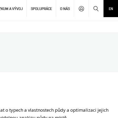
Hledat
ZKUM A VÝVOJ
SPOLUPRÁCE
O NÁS
EN
at o typech a vlastnostech půdy a optimalizaci jejich
videlnou analýzu půdy na místě.