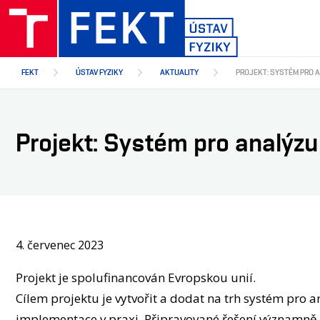
Přejít
k
hlavnímu
obsahu
FEKT
ÚSTAV FYZIKY
AKTUALITY
PROJEKT: SYSTÉM PRO 
Projekt: Systém pro analýz
4. červenec 2023
Projekt je spolufinancován Evropskou unií.
Cílem projektu je vytvořit a dodat na trh systém pro 
implementace v praxi. Připravované řešení významně