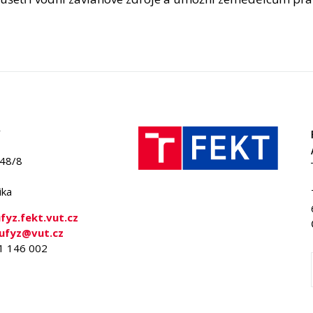
848/8
ika
yz.fekt.vut.cz
-ufyz@vut.cz
41 146 002