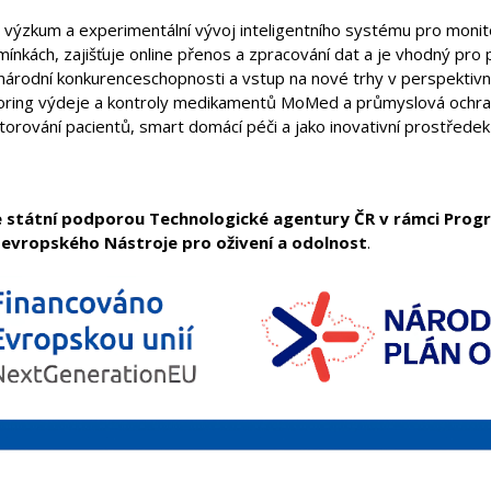
 výzkum a experimentální vývoj inteligentního systému pro monit
ínkách, zajišťuje online přenos a zpracování dat a je vhodný pro 
národní konkurenceschopnosti a vstup na nové trhy v perspektiv
ring výdeje a kontroly medikamentů MoMed a průmyslová ochrana
torování pacientů, smart domácí péči a jako inovativní prostřede
e státní podporou Technologické agentury ČR v rámci Pro
evropského Nástroje pro oživení a odolnost
.