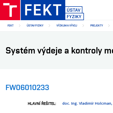
Přejít
k
hlavnímu
obsahu
FEKT
ÚSTAV FYZIKY
VÝZKUM A VÝVOJ
PROJEKTY
Systém výdeje a kontroly
FW06010233
doc. Ing. Vladimír Holcman,
HLAVNÍ ŘEŠITEL