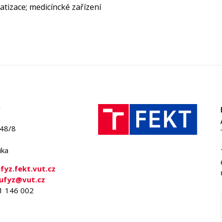
tizace; medicíncké zařízení
848/8
ika
yz.fekt.vut.cz
-ufyz@vut.cz
41 146 002